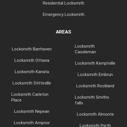
Residential Locksmith
Emergency Locksmith
AREAS
Locksmith
Locksmith Barrhaven
Cassleman
Locksmith Ottawa
Locksmith Kemptville
Locksmith Kanata
Locksmith Embrun
Locksmith Stittsville
Locksmith Rockland
Locksmith Carleton
Locksmith Smiths
Place
falls
Locksmith Nepean
Locksmith Almonte
Locksmith Arnprior
Locksmith Perth