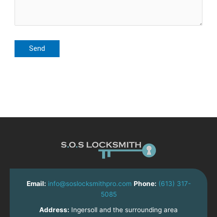
Email:
info@soslocksmithpro.com
Phone:
(613) 317-
5085
Address:
Ingersoll and the surrounding area