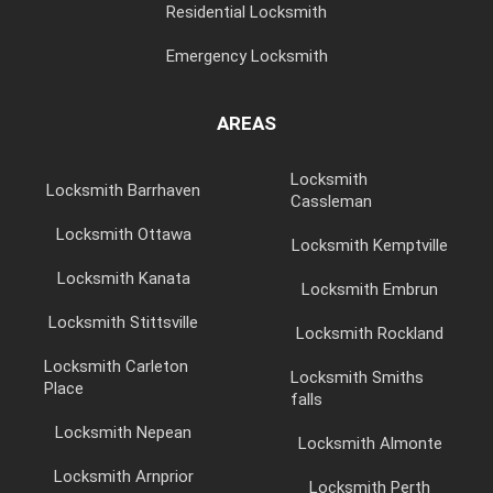
Residential Locksmith
Emergency Locksmith
AREAS
Locksmith
Locksmith Barrhaven
Cassleman
Locksmith Ottawa
Locksmith Kemptville
Locksmith Kanata
Locksmith Embrun
Locksmith Stittsville
Locksmith Rockland
Locksmith Carleton
Locksmith Smiths
Place
falls
Locksmith Nepean
Locksmith Almonte
Locksmith Arnprior
Locksmith Perth