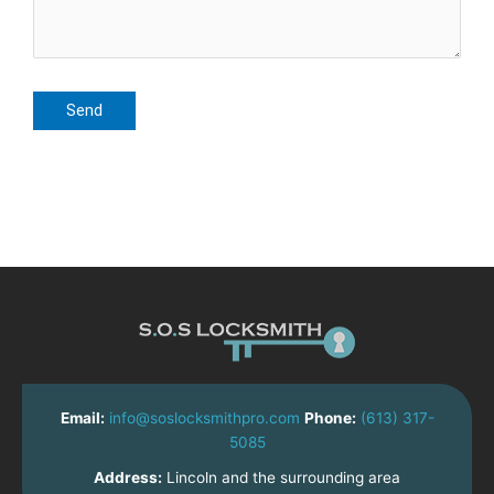
Email:
info@soslocksmithpro.com
Phone:
(613) 317-
5085
Address:
Lincoln and the surrounding area