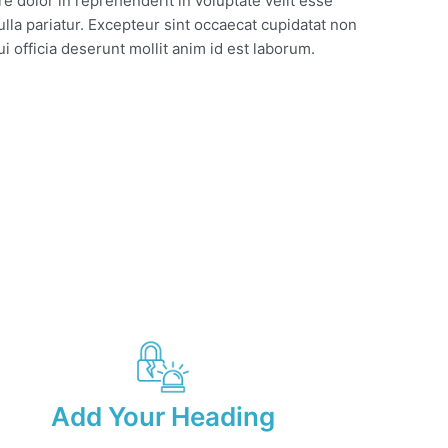
e dolor in reprehenderit in voluptate velit esse
ulla pariatur. Excepteur sint occaecat cupidatat non
ui officia deserunt mollit anim id est laborum.
Add Your Heading