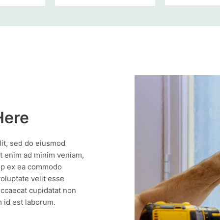
Here
lit, sed do eiusmod
Ut enim ad minim veniam,
quip ex ea commodo
oluptate velit esse
 occaecat cupidatat non
m id est laborum.