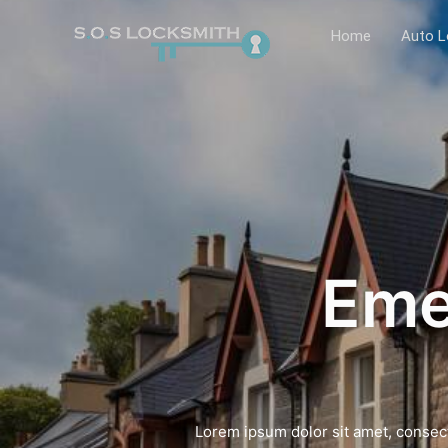
Home
Auto L
Eme
Lorem ipsum dolor sit amet, consect