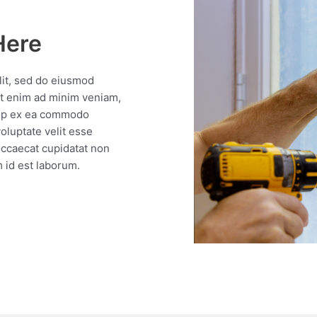
Here
lit, sed do eiusmod
Ut enim ad minim veniam,
quip ex ea commodo
oluptate velit esse
 occaecat cupidatat non
m id est laborum.