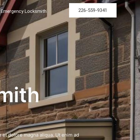
226-559-9341
Emergency Locksmith
mith
e et dolore magna aliqua. Ut enim ad