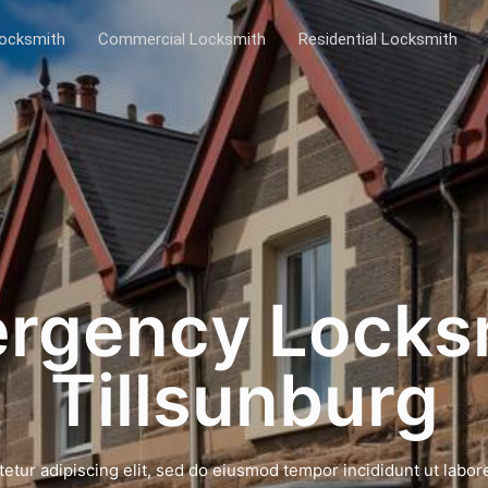
ocksmith
Commercial Locksmith
Residential Locksmith
rgency Locks
Tillsunburg
etur adipiscing elit, sed do eiusmod tempor incididunt ut labor