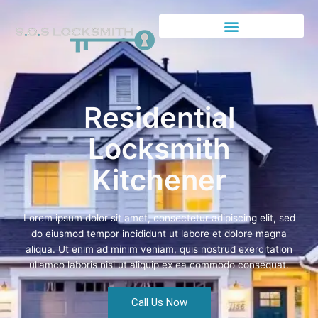
Residential
Locksmith
Kitchener
Lorem ipsum dolor sit amet, consectetur adipiscing elit, sed
do eiusmod tempor incididunt ut labore et dolore magna
aliqua. Ut enim ad minim veniam, quis nostrud exercitation
ullamco laboris nisi ut aliquip ex ea commodo consequat.
Call Us Now