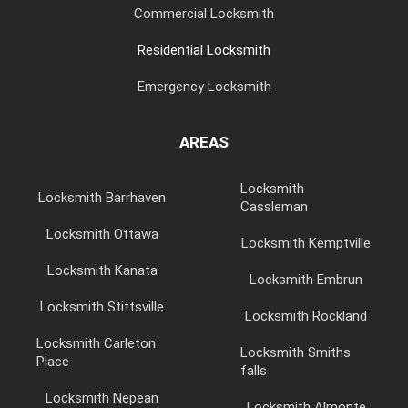
Commercial Locksmith
Residential Locksmith
Emergency Locksmith
AREAS
Locksmith
Locksmith Barrhaven
Cassleman
Locksmith Ottawa
Locksmith Kemptville
Locksmith Kanata
Locksmith Embrun
Locksmith Stittsville
Locksmith Rockland
Locksmith Carleton
Locksmith Smiths
Place
falls
Locksmith Nepean
Locksmith Almonte