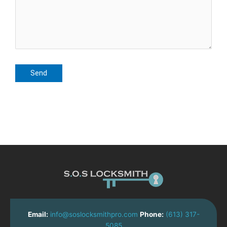
Email:
info@soslocksmithpro.com
Phone:
(613) 317-
5085